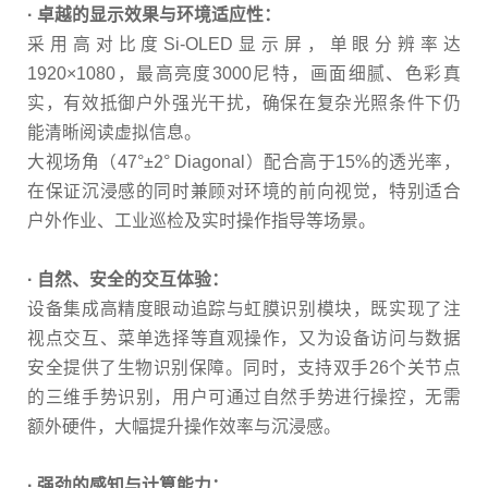
· 卓越的显示效果与环境适应性：
采用高对比度Si-OLED显示屏，单眼分辨率达
1920×1080，最高亮度3000尼特，画面细腻、色彩真
实，有效抵御户外强光干扰，确保在复杂光照条件下仍
能清晰阅读虚拟信息。
大视场角（47°±2° Diagonal）配合高于15%的透光率，
在保证沉浸感的同时兼顾对环境的前向视觉，特别适合
户外作业、工业巡检及实时操作指导等场景。
·
自然、安全的交互体验：
设备集成高精度眼动追踪与虹膜识别模块，既实现了注
视点交互、菜单选择等直观操作，又为设备访问与数据
安全提供了生物识别保障。同时，支持双手26个关节点
的三维手势识别，用户可通过自然手势进行操控，无需
额外硬件，大幅提升操作效率与沉浸感。
·
强劲的感知与计算能力：