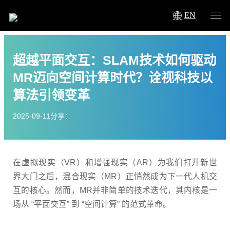
EN
超越平面交互：SLAM技术如何驱动
MR迈向空间计算时代？诠视科技以
算法引领变革
2025-09-11
分享：
在虚拟现实（VR）和增强现实（AR）为我们打开新世
界大门之后，混合现实（MR）正悄然成为下一代人机交
互的核心。然而，MR并非简单的技术迭代，其内核是一
场从 “平面交互” 到 “空间计算” 的范式革命。